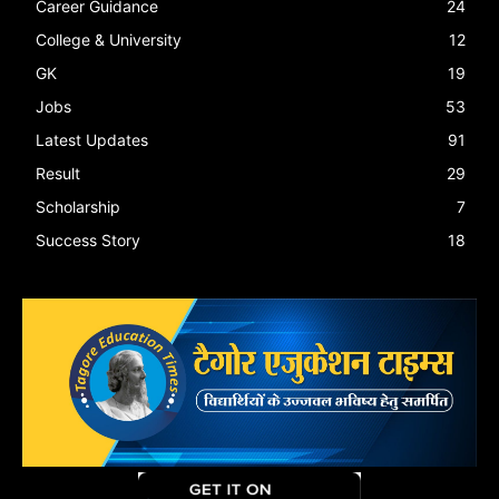
Career Guidance
24
College & University
12
GK
19
Jobs
53
Latest Updates
91
Result
29
Scholarship
7
Success Story
18