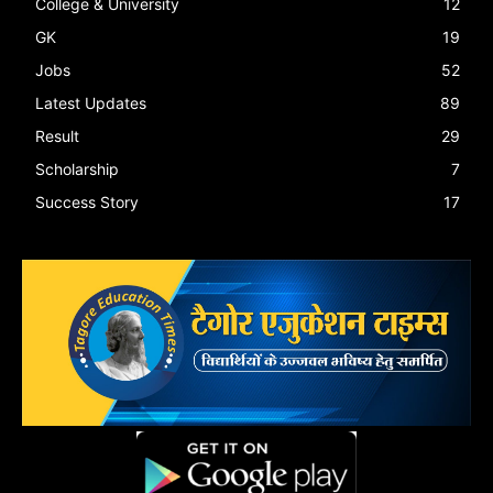
College & University
12
GK
19
Jobs
52
Latest Updates
89
Result
29
Scholarship
7
Success Story
17