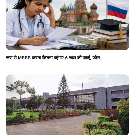
रूस से MBBS करना कितना महंगा? 6 साल की पढ़ाई, फीस...