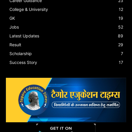
Career Guidance
23
College & University
12
GK
19
Jobs
52
Latest Updates
89
Result
29
Scholarship
7
Success Story
17