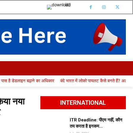
 UNIVERSITY
RESULT
JOBS
CONTACT
MO
ा अधिकार
वंदे भारत में लोको पायलट कैसे बनते हैं? अलग भर्ती या RRB ALP से एंट्री
किया नया
INTERNATIONAL
र
ITR Deadline: पीएम नहीं, कौन
तय करता है इनकम...