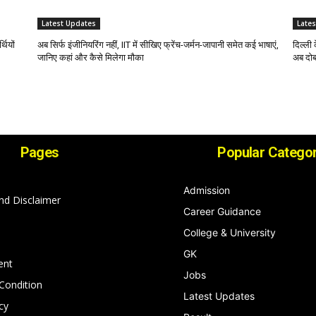
Latest Updates
Late
थियों
अब सिर्फ इंजीनियरिंग नहीं, IIT में सीखिए फ्रेंच-जर्मन-जापानी समेत कई भाषाएं,
दिल्ली 
जानिए कहां और कैसे मिलेगा मौका
अब दोब
Pages
Popular Categor
Admission
nd Disclaimer
Career Guidance
College & University
GK
ent
Jobs
Condition
Latest Updates
cy