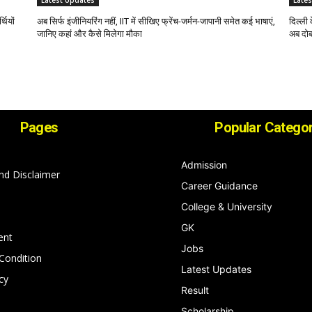
Latest Updates
Late
थियों
अब सिर्फ इंजीनियरिंग नहीं, IIT में सीखिए फ्रेंच-जर्मन-जापानी समेत कई भाषाएं,
दिल्ली 
जानिए कहां और कैसे मिलेगा मौका
अब दोब
Pages
Popular Categor
Admission
nd Disclaimer
Career Guidance
College & University
GK
ent
Jobs
Condition
Latest Updates
cy
Result
Scholarship