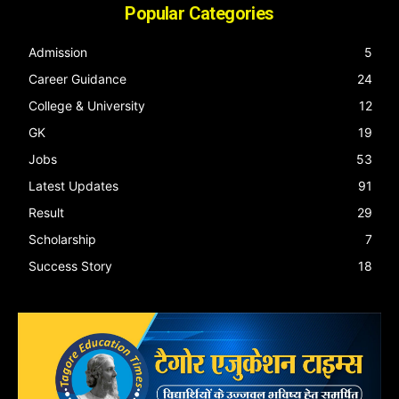
Popular Categories
Admission
5
Career Guidance
24
College & University
12
GK
19
Jobs
53
Latest Updates
91
Result
29
Scholarship
7
Success Story
18