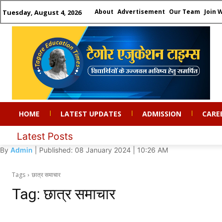
About
Advertisement
Our Team
Join 
Tuesday, August 4, 2026
HOME
LATEST UPDATES
ADMISSION
CARE
Latest Posts
By
Admin
| Published: 08 January 2024 | 10:26 AM
Tags
छात्र समाचार
Tag:
छात्र समाचार