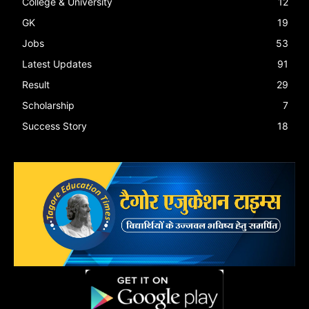
College & University
12
GK
19
Jobs
53
Latest Updates
91
Result
29
Scholarship
7
Success Story
18