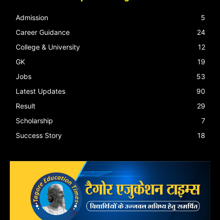
Admission
5
Career Guidance
24
College & University
12
GK
19
Jobs
53
Latest Updates
90
Result
29
Scholarship
7
Success Story
18