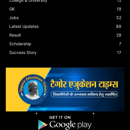
College & University
12
GK
19
Jobs
52
Latest Updates
89
Result
29
Scholarship
7
Success Story
17