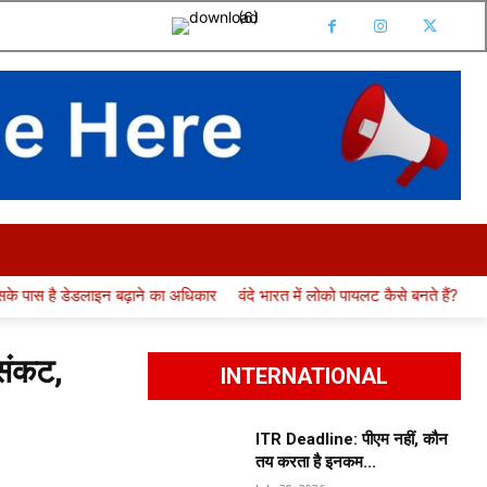
 UNIVERSITY
RESULT
JOBS
CONTACT
MO
 का अधिकार
वंदे भारत में लोको पायलट कैसे बनते हैं? अलग भर्ती या RRB ALP से एंट
 संकट,
INTERNATIONAL
ITR Deadline: पीएम नहीं, कौन
तय करता है इनकम...