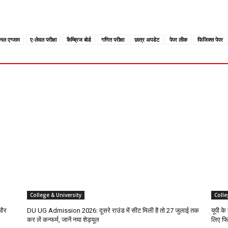
शनल एग्जाम
ए-लेवल परीक्षा
कैम्ब्रिज बोर्ड
गणित परीक्षा
छात्र अपडेट
पेपर लीक
फिजिक्स पेपर
College & University
Colle
 और
DU UG Admission 2026: दूसरे राउंड में सीट मिली है तो 27 जुलाई तक
यूपी के
कर लें कन्फर्म, जानें नया शेड्यूल
लिए फि